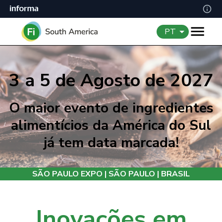
PT
3 a 5 de Agosto de 2027
O maior evento de ingredientes
alimentícios da América do Sul
já tem data marcada!
SÃO PAULO EXPO | SÃO PAULO | BRASIL
Inovações em